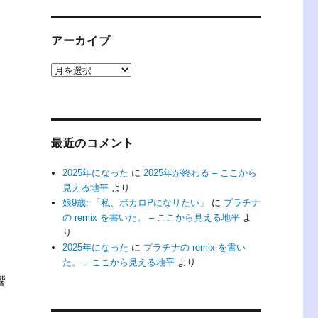
アーカイブ
ア
ー
カ
イ
ブ
最近のコメント
2025年になった
に
2025年が終わる – ここから
見える地平
より
娘9歳: 「私、ボカロPになりたい」
に
プラチナ
の remix を書いた。 – ここから見える地平
よ
り
2025年になった
に
プラチナの remix を書い
た。 – ここから見える地平
より
響