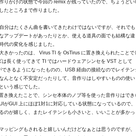
りかけの状態で今回の remix が残っていたので、ちょうどい
したところまで作りました。
間、自分はたくさん曲を書いてきたわけではないですが、それでも
なアップデートがあったりとか、使える道具の面でも結構な違
時代の変化を感じました。
かったのは、 Virus TI を OsTirus に置き換えられたことで
ーズは長く使ってきて TI ではハードウェアシンセを VST として
とができるようになったものの、USB 経由の接続なのでレイテン
なんとなく不安定だったりして、音作りはしやすいものの使い
という感じでした。
us に置き換えたことで、シンセ本体のノブ等を使った音作りはでき
IがGUI 上にほぼ1対1に対応している状態になっているので、
るのが嬉しく、またレイテンシも小さいと、いいことが多かっ
マッピングもされると嬉しいんだけどなぁとは思うのですが、