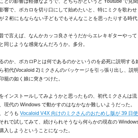
との影響は軽微なようで、どちらかというと Youtube で見聞
影響で、ボカロを切り口にして始めたいと、特にミクを歌わせ
が 2 桁にもならない子どもでもそんなことを思ったりする時代
昔で言えば、なんかカッコ良さそうだからエレキギターやって
と同じような感覚なんだろうか。多分。
るのか、ボカロPとは何であるのかというのを必死に説明する
初代(Vocaloid 2)ミクさんのパッケージを引っ張り出し、説
印籠の如く娘に突きつけた。
をインストールしてみようかと思ったもの、初代ミクさんは流
現代の Windows で動かすのはなかなか難しいようだった。
、どうも
Vocaloid V4X 向けのミクさんのおためし版が 39 日使
それで試してみて、続けられそうなら何らかの現在の Window
購入しようということになった。