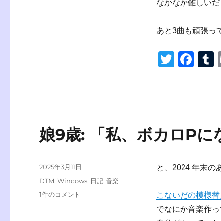
なかなか難しいだ
あと3曲も頑張っ
T
F
wi
a
tt
c
er
e
b
b
r
娘9歳: 「私、ボカロP
o
o
k
投
2025年3月11日
と、2024 年末
稿
カ
DTM
,
Windows
,
日記
,
音楽
日:
テ
娘
1件のコメント
こないだの模様替
ゴ
9
でなにか音楽作っ
リ
歳: