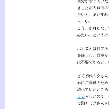
ー
自分がやっていたこ
「私、
ボ
きしたボカロ曲の
カ
たいと、まだ年齢
ロ
らしい。
P
に
こう、あれだな、
な
みたい、というの
り
た
い」
ボカロとは何であ
へ
を静止し、自室から
の
は不要であると、
さて初代ミクさん
石にご高齢のため、
調べていたところ
える
らしいので、
で動くミクさんを