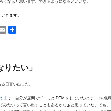
ろうなぁと思います。できるようになるといいな。
ていきます。
T
E
共
u
m
有
m
ail
l
になりたい」
のある日言い出した。
え
まで、自分が居間でずーっと DTM をしていたので、その影
てみたいって言い出すこともあるかなぁと思っていた。でも、