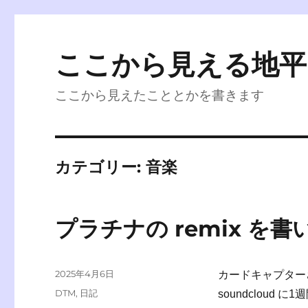
ここから見える地平
ここから見えたこととかを書きます
カテゴリー:
音楽
プラチナの remix を書
投
2025年4月6日
カードキャプターさ
稿
カ
DTM
,
日記
soundcloud
日:
テ