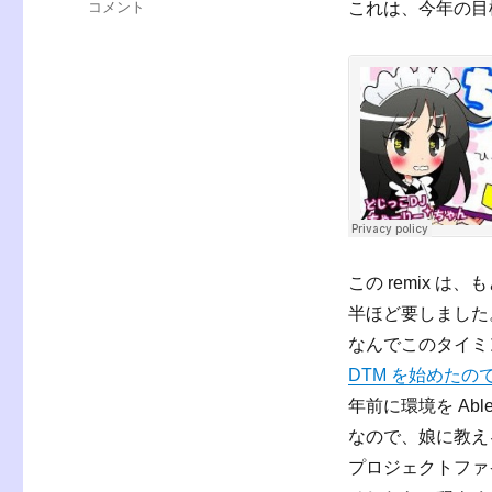
プ
コメント
これは、今年の目
ゴ
ラ
リ
チ
ー
ナ
の
remix
を
書
い
た。
に
この remix は
半ほど要しました
なんでこのタイミ
DTM を始めた
年前に環境を Able
なので、娘に教える
プロジェクトファ