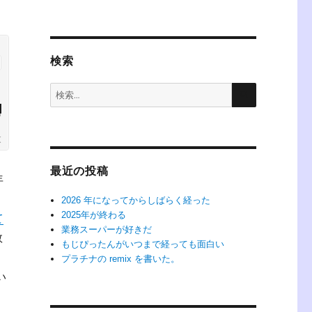
検索
検
検
索
索:
最近の投稿
年
2026 年になってからしばらく経った
2025年が終わる
て
業務スーパーが好きだ
数
もじぴったんがいつまで経っても面白い
プラチナの remix を書いた。
い