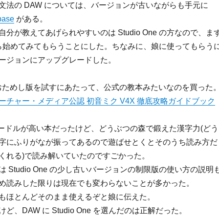
文法の DAW については、バージョンが古いながらも手元に
base
がある。
分が教えてあげられやすいのは Studio One の方なので、ま
One から始めてみてもらうことにした。ちなみに、娘に使ってもらう
ージョンにアップグレードした。
 のおためし版を試すにあたって、公式の教本みたいなのを買った
ーチャー・メディア公認 初音ミク V4X 徹底攻略ガイドブック
ハードルが高い本だったけど、どうぶつの森で鍛えた漢字力(どう
字にふりがなが振ってあるので遊ばせとくとそのうち読み方だ
くれる)で読み解いていたのですごかった。
 Studio One の少し古いバージョンの制限版の使い方の説明
め読みした限りは現在でも変わらないことが多かった。
もほとんどそのまま使えるぞと娘に伝えた。
、DAW に Studio One を選んだのは正解だった。