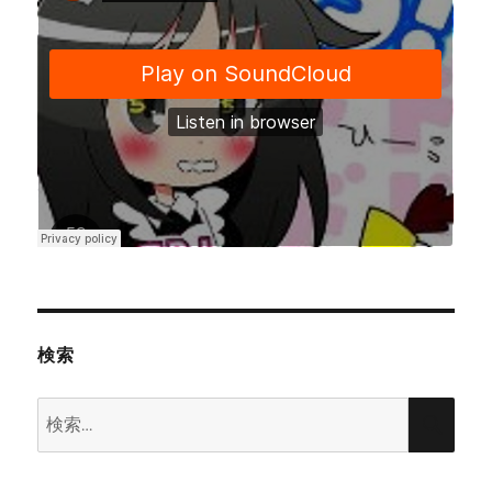
k
ぞ
こ
れ。
に
検索
検
検
索:
索