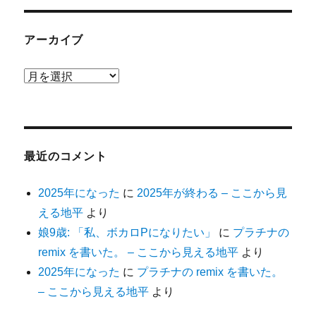
アーカイブ
ア
ー
カ
イ
ブ
最近のコメント
2025年になった
に
2025年が終わる – ここから見
える地平
より
娘9歳: 「私、ボカロPになりたい」
に
プラチナの
remix を書いた。 – ここから見える地平
より
2025年になった
に
プラチナの remix を書いた。
– ここから見える地平
より