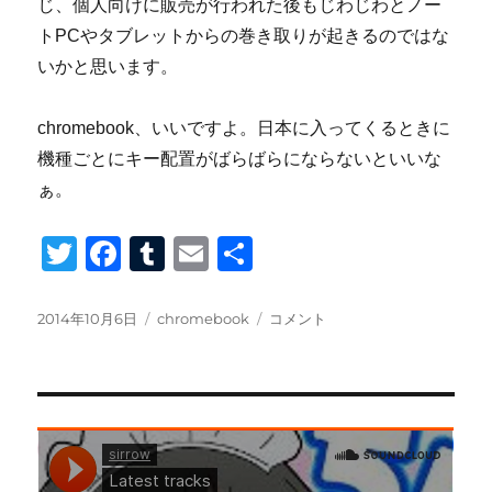
じ、個人向けに販売が行われた後もじわじわとノー
トPCやタブレットからの巻き取りが起きるのではな
いかと思います。
chromebook、いいですよ。日本に入ってくるときに
機種ごとにキー配置がばらばらにならないといいな
ぁ。
T
F
T
E
共
wi
a
u
m
有
tt
c
m
ail
投
カ
chromebook
2014年10月6日
chromebook
コメント
稿
テ
買
er
e
bl
日:
ゴ
っ
b
r
リ
て
ー
み
o
た。
o
い
い