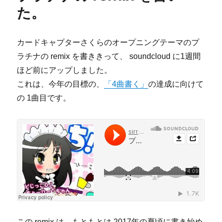
o
ん
た。
o
が
い
k
つ
カードキャプターさくらのオープニングテーマのプ
ま
ラチナの remix を書ききって、 soundcloud に1週間
で
経
ほど前にアップしました。
っ
これは、今年の目標の、
「4曲書く」
の達成に向けて
て
の 1曲目です。
も
面
白
い
に
この remix は、もともとは 2017年の夏頃に書き始め