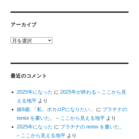
アーカイブ
ア
ー
カ
イ
ブ
最近のコメント
2025年になった
に
2025年が終わる – ここから見
える地平
より
娘9歳: 「私、ボカロPになりたい」
に
プラチナの
remix を書いた。 – ここから見える地平
より
2025年になった
に
プラチナの remix を書いた。
– ここから見える地平
より