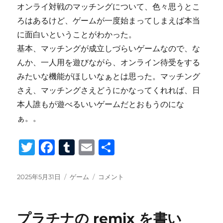
オンライ対戦のマッチングについて、色々思うとこ
ろはあるけど、ゲームが一度始まってしまえば本当
に面白いということがわかった。
基本、マッチングが成立しづらいゲームなので、な
んか、一人用を遊びながら、オンライン待受をする
みたいな機能がほしいなぁとは思った。マッチング
さえ、マッチングさえどうにかなってくれれば、日
本人誰もが遊べるいいゲームだとおもうのにな
ぁ。。
T
F
T
E
共
wi
a
u
m
有
tt
c
m
ail
投
カ
も
2025年5月31日
ゲーム
コメント
稿
テ
じ
er
e
bl
日:
ゴ
ぴ
b
r
リ
っ
プラチナの remix を書い
ー
た