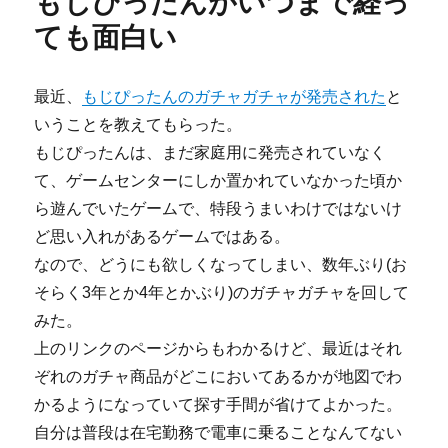
もじぴったんがいつまで経っ
ー
パ
o
ー
ても面白い
o
が
好
k
き
最近、
もじぴったんのガチャガチャが発売された
と
だ
いうことを教えてもらった。
に
もじぴったんは、まだ家庭用に発売されていなく
て、ゲームセンターにしか置かれていなかった頃か
ら遊んでいたゲームで、特段うまいわけではないけ
ど思い入れがあるゲームではある。
なので、どうにも欲しくなってしまい、数年ぶり(お
そらく3年とか4年とかぶり)のガチャガチャを回して
みた。
上のリンクのページからもわかるけど、最近はそれ
ぞれのガチャ商品がどこにおいてあるかが地図でわ
かるようになっていて探す手間が省けてよかった。
自分は普段は在宅勤務で電車に乗ることなんてない