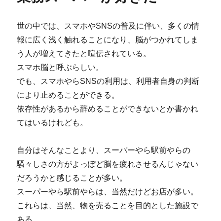
o
る
o
に
世の中では、スマホやSNSの普及に伴い、多くの情
k
報に広く浅く触れることになり、脳がつかれてしま
う人が増えてきたと喧伝されている。
スマホ脳と呼ぶらしい。
でも、スマホやらSNSの利用は、利用者自身の判断
により止めることができる。
依存性があるから辞めることができないとか書かれ
てはいるけれども。
自分はそんなことより、スーパーやら駅前やらの
騒々しさの方がよっぽど脳を疲れさせるんじゃない
だろうかと感じることが多い。
スーパーやら駅前やらは、当然だけどお店が多い。
これらは、当然、物を売ることを目的とした施設で
ある。