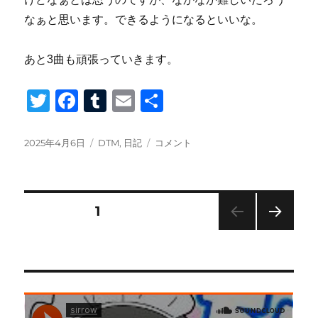
なぁと思います。できるようになるといいな。
あと3曲も頑張っていきます。
T
F
T
E
共
wi
a
u
m
有
tt
c
m
ail
投
カ
プ
2025年4月6日
DTM
,
日記
コメント
稿
テ
ラ
er
e
bl
日:
ゴ
チ
b
r
リ
ナ
ー
の
投
o
固定ページ
1
remix
o
を
次の
稿
書
ペー
k
い
ジ
の
た。
に
ペ