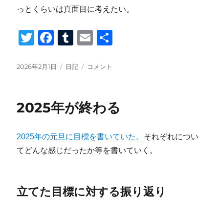
っとくらいは真面目に考えたい。
T
F
T
E
共
wi
a
u
m
有
tt
c
m
ail
投
カ
2026
2026年2月1日
日記
コメント
稿
テ
年
er
e
bl
日:
ゴ
に
b
r
リ
な
2025年が終わる
ー
っ
o
て
o
か
2025年の元旦に目標を書いていた。
それぞれについ
ら
k
し
てどんな感じだったか等を書いていく。
ば
ら
く
立てた目標に対する振り返り
経
っ
た