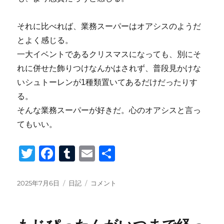
それに比べれば、業務スーパーはオアシスのようだ
とよく感じる。
一大イベントであるクリスマスになっても、別にそ
れに併せた飾りつけなんかはされず、普段見かけな
いシュトーレンが1種類置いてあるだけだったりす
る。
そんな業務スーパーが好きだ。心のオアシスと言っ
てもいい。
T
F
T
E
共
wi
a
u
m
有
tt
c
m
ail
投
カ
業
2025年7月6日
日記
コメント
稿
テ
務
er
e
bl
日:
ゴ
ス
b
r
リ
ー