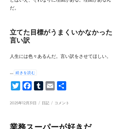
だ。
立てた目標がうまくいかなかった
言い訳
人生には色々あるんだ。言い訳をさせてほしい。
...
続きを読む
T
F
T
E
共
wi
a
u
m
有
tt
c
m
ail
投
カ
2025
2025年12月31日
日記
コメント
稿
テ
年
er
e
bl
日:
ゴ
が
b
r
リ
終
業務スーパーが好きだ
ー
わ