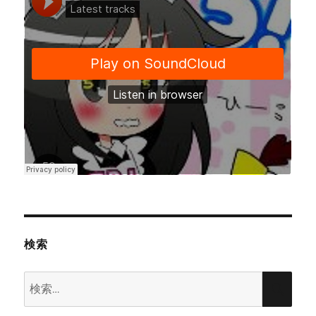
ー
ジ
送
り
検索
検
検
索:
索