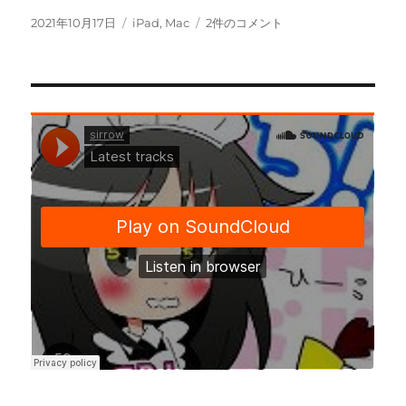
tt
c
m
ail
投
カ
Apple
2021年10月17日
iPad
,
Mac
2件のコメント
稿
テ
Pencil
er
e
bl
日:
ゴ
も
b
r
リ
ど
ー
き
o
を
o
買
っ
k
て
日
本
語
の
手
書
き
入
力
を
試
し