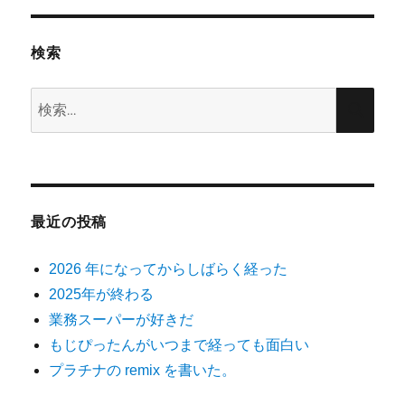
た
ら、
検索
「Who
wants
a
検
検
stylus?」
索:
索
っ
て
思
っ
た。
最近の投稿
へ
の
2026 年になってからしばらく経った
2025年が終わる
業務スーパーが好きだ
もじぴったんがいつまで経っても面白い
プラチナの remix を書いた。