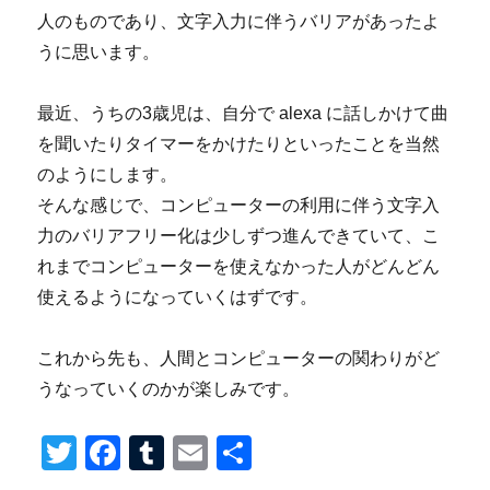
人のものであり、文字入力に伴うバリアがあったよ
うに思います。
最近、うちの3歳児は、自分で alexa に話しかけて曲
を聞いたりタイマーをかけたりといったことを当然
のようにします。
そんな感じで、コンピューターの利用に伴う文字入
力のバリアフリー化は少しずつ進んできていて、こ
れまでコンピューターを使えなかった人がどんどん
使えるようになっていくはずです。
これから先も、人間とコンピューターの関わりがど
うなっていくのかが楽しみです。
T
F
T
E
共
wi
a
u
m
有