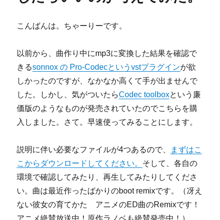
o
だ
k
い
こんばんは。ちゃーりーです。
ぶ
前
に
以前から、曲作り中にmp3に変換した結果を確認で
買
きる
sonnox の Pro-Codecというvstプラグイン
が欲
い
しかったのですが、なかなか高くて手が出ませんで
ま
し
した。しかし、気がついたら
Codec toolbox
という廉
た。
価版のようなものが発売されていたのでこちらを購
に
入しました。さて。早速使ってみることにします。
説明に伴い必要なファイルが4つあるので、
まずはこ
こからダウンロードしてください。
そして、各自の
環境で確認してみたり、再生してみたりしてくださ
い。曲は最近作ったばかりのboot remixです。（冴え
ない彼女の育てかた アニメのED曲のRemixです！
アニメ絶賛放送中！原作ラノベも絶賛発売中！）