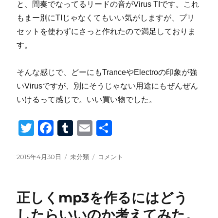
と、間奏でなってるリードの音がVirus TIです。これ
もまー別にTIじゃなくてもいい気がしますが、プリ
セットを使わずにさっと作れたので満足しておりま
す。
そんな感じで、どーにもTranceやElectroの印象が強
いVirusですが、別にそうじゃない用途にもぜんぜん
いけるって感じで。いい買い物でした。
T
F
T
E
共
wi
a
u
m
有
tt
c
m
ail
投
カ
elektron
2015年4月30日
未分類
コメント
稿
テ
octatrack
er
e
bl
日:
ゴ
と
b
r
リ
access
正しくmp3を作るにはどう
ー
Virus
o
TI
したらいいのか考えてみた。
を