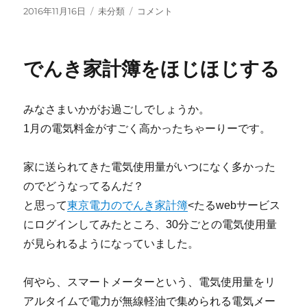
tt
c
m
ail
投
カ
知
2016年11月16日
未分類
コメント
稿
テ
育
er
e
bl
日:
ゴ
玩
b
r
リ
具
でんき家計簿をほじほじする
ー
と
o
し
o
て
みなさまいかがお過ごしでしょうか。
の
k
Volca
1月の電気料金がすごく高かったちゃーりーです。
Sample
に
家に送られてきた電気使用量がいつになく多かった
のでどうなってるんだ？
と思って
東京電力のでんき家計簿
<たるwebサービス
にログインしてみたところ、30分ごとの電気使用量
が見られるようになっていました。
何やら、スマートメーターという、電気使用量をリ
アルタイムで電力が無線軽油で集められる電気メー