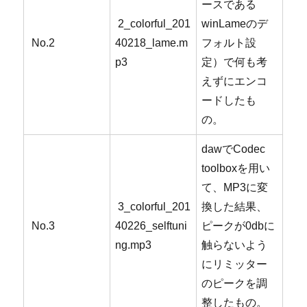
ースである
2_colorful_201
winLameのデ
No.2
40218_lame.m
フォルト設
p3
定）で何も考
えずにエンコ
ードしたも
の。
dawでCodec
toolboxを用い
て、MP3に変
3_colorful_201
換した結果、
No.3
40226_selftuni
ピークが0dbに
ng.mp3
触らないよう
にリミッター
のピークを調
整したもの。