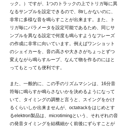
ック。）ですが、1つのトラックの上でトリガ毎に異
なるサンプルを設定できるので、8trしかないのに、
非常に多様な音を鳴らすことが出来ます。また、ト
リガ毎にパラメータを設定可能であるため、同じサ
ンプルを異なる設定で何度も鳴らすようなフレーズ
の作成に非常に向いています。例えばワンショット
のシェイカーを、音の高さや大きさがちょっとずつ
変えながら鳴らすループ、なんて物を作るのにはと
ってもとっても便利です。
また、一般的に、この手のリズムマシンは、16分音
符毎に鳴らすか鳴らさないかを決めるようになって
いて、タイミングの調整と言うと、スイングをかけ
るくらいしか出来ませんが、octatrackをはじめとす
るelektron製品は、microtimingという、それぞれの音
の発音タイミングを結構細かく前後にずらすことが