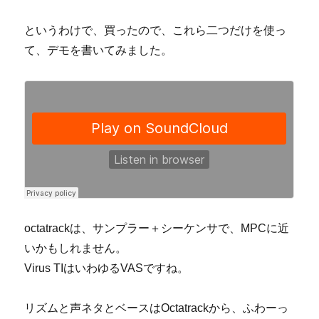
ほ
じ
というわけで、買ったので、これら二つだけを使っ
す
て、デモを書いてみました。
る
へ
の
octatrackは、サンプラー＋シーケンサで、MPCに近
いかもしれません。
Virus TIはいわゆるVASですね。
リズムと声ネタとベースはOctatrackから、ふわーっ