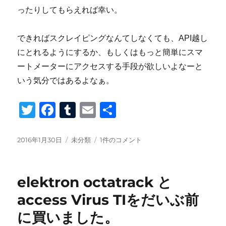
ったりしてもらえれば幸い。
できればスクレイピングなんてしなくても、API越し
にとれるようにするか、もしくはもっと簡単にスマ
ートメーターにアクセスする手段が欲しいよなーと
いう気分ではあるよなぁ。
T
F
T
E
共
wi
a
u
m
有
tt
c
m
ail
投
カ
で
2016年1月30日
未分類
1件のコメント
稿
テ
ん
er
e
bl
日:
ゴ
き
b
r
リ
家
elektron octatrack と
ー
計
o
簿
access Virus TIをだいぶ前
o
を
に買いました。
ほ
k
じ