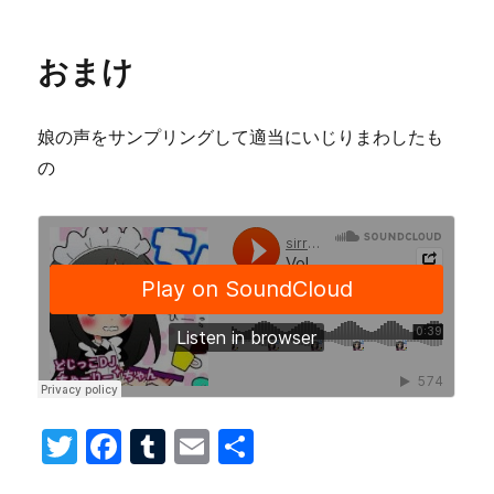
おまけ
娘の声をサンプリングして適当にいじりまわしたも
の
T
F
T
E
共
wi
a
u
m
有