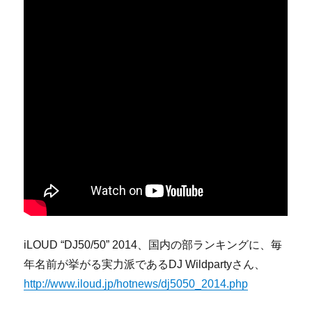
iLOUD “DJ50/50” 2014、国内の部ランキングに、毎
年名前が挙がる実力派であるDJ Wildpartyさん、
http://www.iloud.jp/hotnews/dj5050_2014.php