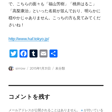
で、こちらの面々も「福山芳樹」「桃井はるこ」
「高梨康治」といった名前が並んでおり、明らかに
穏やかじゃありません。こっちの方も見てみてくだ
さいね！
http://www.haf.tokyo.jp/
T
F
T
E
共
wi
a
u
m
有
tt
c
m
ail
投
投
カ
sirrow
2015年1月31日
未分類
稿
稿
テ
er
e
bl
者
日:
ゴ
b
r
リ
ー
o
コメントを残す
o
k
※
メールアドレスが公開されることはありません。
が付いている