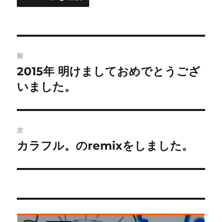
投
前
稿
2015年 明けましておめでとうござ
前
の
いました。
ナ
投
ビ
稿:
ゲ
次
カラフル。のremixをしました。
次
ー
の
シ
投
稿:
ョ
ン