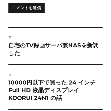
投
前
稿
自宅のTV録画サーバ兼NASを新調
前
の
した
ナ
投
ビ
稿:
ゲ
次
10000円以下で買った 24 インチ
次
ー
の
Full HD 液晶ディスプレイ
シ
投
KOORUI 24N1 の話
稿:
ョ