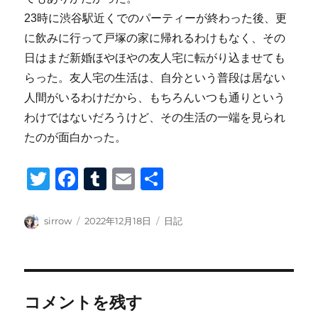
23時に渋谷駅近くでのパーティーが終わった後、更
に飲みに行って戸塚の家に帰れるわけもなく、その
日はまだ新婚ほやほやの友人宅に転がり込ませても
らった。友人宅の生活は、自分という普段は居ない
人間がいるわけだから、もちろんいつも通りという
わけではないだろうけど、その生活の一端を見られ
たのが面白かった。
T
F
T
E
共
wi
a
u
m
有
tt
c
m
ail
投
投
カ
sirrow
2022年12月18日
日記
稿
稿
テ
er
e
bl
者
日:
ゴ
b
r
リ
ー
o
コメントを残す
o