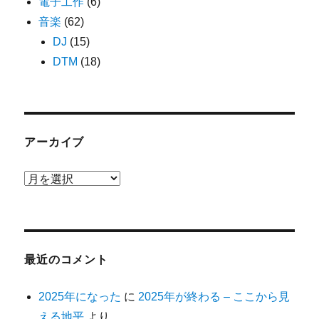
電子工作
(6)
音楽
(62)
DJ
(15)
DTM
(18)
アーカイブ
ア
ー
カ
イ
ブ
最近のコメント
2025年になった
に
2025年が終わる – ここから見
える地平
より