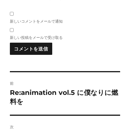
新しいコメントをメールで通知
新しい投稿をメールで受け取る
投
前
稿
Re:animation vol.5 に僕なりに燃
前
の
料を
ナ
投
ビ
稿:
ゲ
次