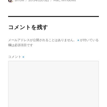
tt
c
m
ail
sirrow
2013年2月15日
Mac
,
Windows
稿
稿
テ
er
e
bl
者
日:
ゴ
b
r
リ
ー
o
コメントを残す
o
k
※
メールアドレスが公開されることはありません。
が付いている
欄は必須項目です
コメント
※