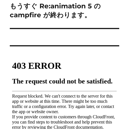
もうすぐ Re:animation 5 の
次
ー
の
campfire が終わります。
シ
投
稿:
ョ
ン