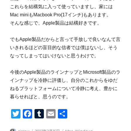
これらを結構気に入って使っていますし、家には
Mac miniもMacbook Pro(17インチ)もあります。
そんな感じで、Apple製品は結構好きです。
でもApple製品だからと言って手放しで良いなんて言
いきれるほどの盲目的な信者では僕はないし、そう
なってしまってはいけないと思うわけで。
今後のApple製品のラインナップとMicrosoft製品のラ
インナップを冷静に評価し、自分のこれからをゆだ
ねるプラットフォームについて冷静に考え、豊かに
暮らせればと、思うのです。
T
F
T
E
共
wi
a
u
m
有
投
投
カ