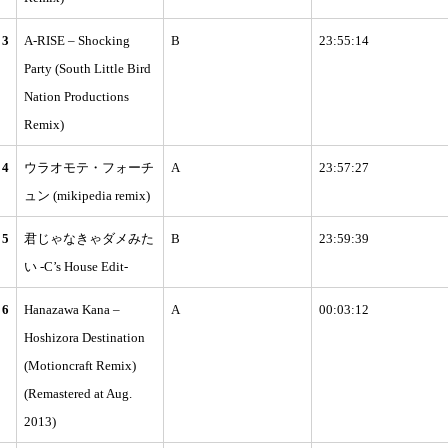
3
A-RISE – Shocking
B
23:55:14
Party (South Little Bird
Nation Productions
Remix)
4
ウラオモテ・フォーチ
A
23:57:27
ュン (mikipedia remix)
5
君じゃなきゃダメみた
B
23:59:39
い -C’s House Edit-
6
Hanazawa Kana –
A
00:03:12
Hoshizora Destination
(Motioncraft Remix)
(Remastered at Aug.
2013)