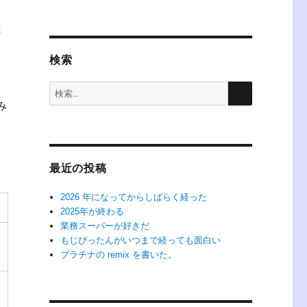
歳
検索
検
検
索
索:
み
最近の投稿
2026 年になってからしばらく経った
2025年が終わる
業務スーパーが好きだ
もじぴったんがいつまで経っても面白い
プラチナの remix を書いた。