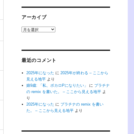
アーカイブ
ア
ー
カ
イ
ブ
最近のコメント
2025年になった
に
2025年が終わる – ここから
見える地平
より
娘9歳: 「私、ボカロPになりたい」
に
プラチナ
の remix を書いた。 – ここから見える地平
よ
り
2025年になった
に
プラチナの remix を書い
た。 – ここから見える地平
より