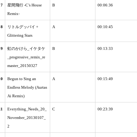
7
星間飛行 -C’s House
B
00:06:36
Remix-
8
リトルグッバイ +
A
00:10:45
Glittering Stars
9
虹のかけら_イケタケ
B
00:13:33
_progressive_remix_re
master_20150327
10
Begun to Sing an
A
00:15:49
Endless Melody (Aurtas
Ai Remix)
11
Everything_Needs_20_
C
00:23:39
November_20130107_
2