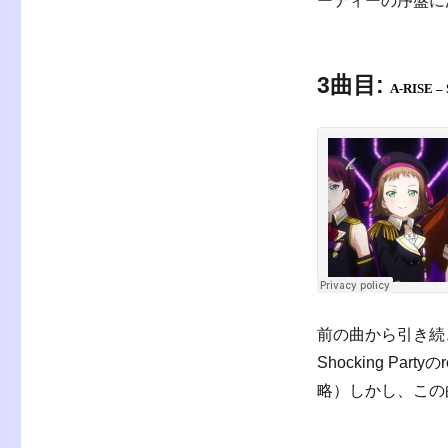
ーティーの序盤に
3曲目:
A-RISE – 
前の曲から引き続
Shocking P
略）しかし、この