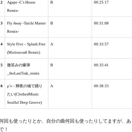
12
Agape -C’s House
B
00:25:17
Remix-
13
Fly Away -Taichi Master
B
00:31:08
Remix-
14
Style Five – Splash Free
A
00:33:57
(Motioncraft Remix)
15
微笑みの爆弾
B
00:35:41
_theLastTrak_remix
16
μ’s – 輝夜の城で踊り
A
00:38:33
たい(ClothedMusic
Soulful Deep Groove)
何回も使ったりとか、自分の曲何回も使ったりしてますが、あ
で！