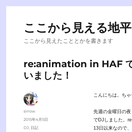
ここから見える地平
ここから見えたこととかを書きます
re:animation in
いました！
こんにちは。ちゃ
投
sirrow
先週の金曜日の夜 3月
稿
投
2015年4月5日
でDJしました。re:a
者
稿
カ
DJ
,
日記
13日以来なので
日: