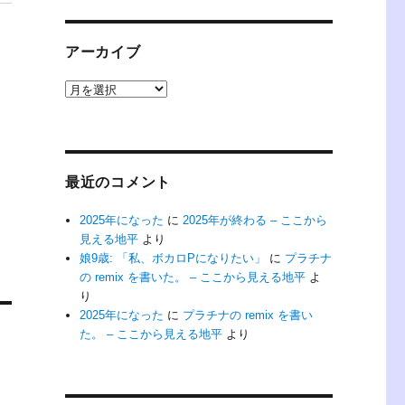
アーカイブ
ア
ー
カ
イ
ブ
最近のコメント
2025年になった
に
2025年が終わる – ここから
見える地平
より
娘9歳: 「私、ボカロPになりたい」
に
プラチナ
の remix を書いた。 – ここから見える地平
よ
り
2025年になった
に
プラチナの remix を書い
た。 – ここから見える地平
より