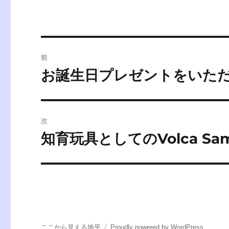
投
前
稿
お誕生日プレゼントをいた
前
の
ナ
投
ビ
稿:
次
ゲ
知育玩具としてのVolca Sam
次
の
ー
投
シ
稿:
ョ
ン
ここから見える地平
Proudly powered by WordPress