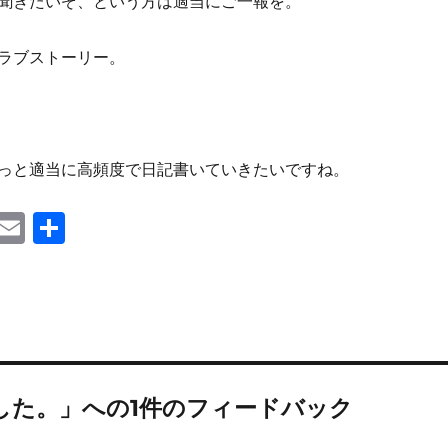
聞きたいぞ、という方は適当にご一報を。
ラブストーリー。
っと適当に高頻度で日記書いていきたいですね。
T
E
共
u
m
有
m
ail
l
ました。」への1件のフィードバック