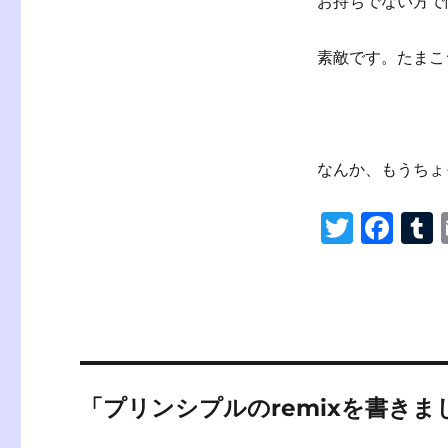
お持ちでない方で
素敵です。たまこ
なんか、もうちょ
T
F
wi
a
tt
c
er
e
b
b
r
o
「プリンシプルのremixを書き
o