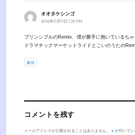
k
オオタケシンゴ
よ
2016年11月11日 1:25 PM
り:
プリンシブルのRemix、僕が勝手に抱いている
ドラマチックマーケットライドとこいのうたのRem
返信
コメントを残す
※
メールアドレスが公開されることはありません。
が付いてい