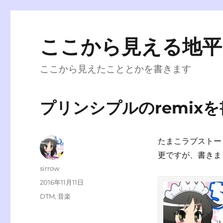
ここから見える地平
ここから見えたこととかを書きます
プリンシプルのremix
たまこラブストー
更ですが、書きま
投
sirrow
稿
投
2016年11月11日
者
稿
カ
DTM
,
音楽
日:
テ
ゴ