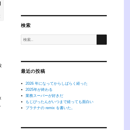
検索
検
検
索
索:
放
最近の投稿
2026 年になってからしばらく経った
2025年が終わる
業務スーパーが好きだ
x
もじぴったんがいつまで経っても面白い
を
プラチナの remix を書いた。