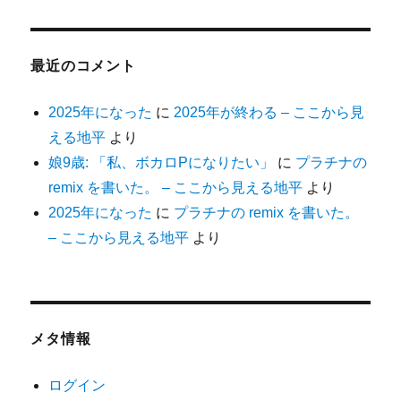
カ
イ
ブ
最近のコメント
2025年になった
に
2025年が終わる – ここから見
える地平
より
娘9歳: 「私、ボカロPになりたい」
に
プラチナの
remix を書いた。 – ここから見える地平
より
2025年になった
に
プラチナの remix を書いた。
– ここから見える地平
より
メタ情報
ログイン