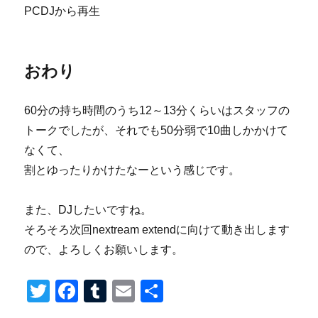
PCDJから再生
おわり
60分の持ち時間のうち12～13分くらいはスタッフの
トークでしたが、それでも50分弱で10曲しかかけて
なくて、
割とゆったりかけたなーという感じです。
また、DJしたいですね。
そろそろ次回nextream extendに向けて動き出します
ので、よろしくお願いします。
T
F
T
E
共
wi
a
u
m
有