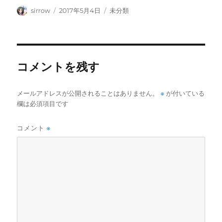
tt
c
m
ail
投
投
カ
sirrow
2017年5月4日
未分類
稿
稿
テ
er
e
bl
者
日:
ゴ
b
r
リ
ー
o
コメントを残す
o
k
※
メールアドレスが公開されることはありません。
が付いている
欄は必須項目です
コメント
※