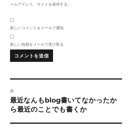
ールアドレス、サイトを保存する。
新しいコメントをメールで通知
新しい投稿をメールで受け取る
投
前
稿
最近なんもblog書いてなかったか
前
の
ら最近のことでも書くか
ナ
投
ビ
稿: