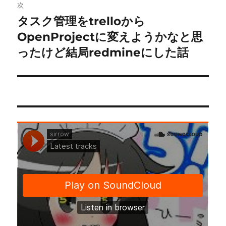
ゲ
次
タスク管理をtrelloから
次
ー
の
OpenProjectに変えようかなと思
シ
投
ったけど結局redmineにした話
稿:
ョ
ン