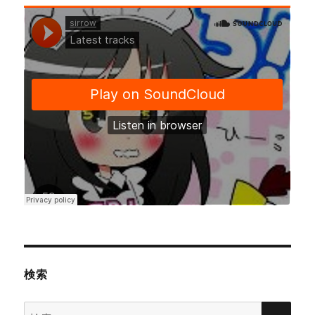
ン
検索
検
検