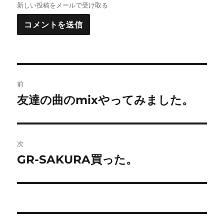
新しい投稿をメールで受け取る
投
前
稿
友達の曲のmixやってみました。
前
の
ナ
投
ビ
稿:
次
ゲ
GR-SAKURA買った。
次
の
ー
投
シ
稿:
ョ