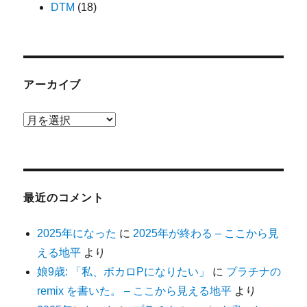
DTM
(18)
アーカイブ
ア
ー
カ
イ
ブ
最近のコメント
2025年になった
に
2025年が終わる – ここから見
える地平
より
娘9歳: 「私、ボカロPになりたい」
に
プラチナの
remix を書いた。 – ここから見える地平
より