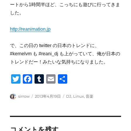
ートから1時間半ほど、こっちにも遊びに行ってきま
した。
http://reanimation.jp
で、この日の twitter の日本のトレンドに、
#kernelvm も #reani_dj も上がっていて、俺が日本の
トレンドだー！みたいな気持ちになりました。
T
F
T
E
共
wi
a
u
m
有
tt
c
m
ail
投
投
カ
sirrow
2013年4月19日
DJ
,
Linux
,
音楽
稿
稿
テ
er
e
bl
者
日:
ゴ
b
r
リ
ー
o
コメントを残す