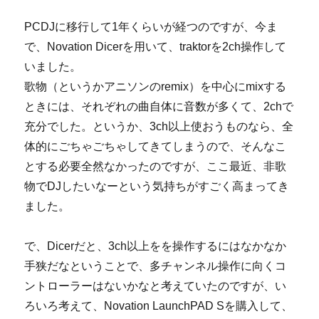
係
PCDJに移行して1年くらいが経つのですが、今ま
を
目
で、Novation Dicerを用いて、traktorを2ch操作して
指
いました。
す
歌物（というかアニソンのremix）を中心にmixする
nextream
を
ときには、それぞれの曲自体に音数が多くて、2chで
nextream
充分でした。というか、3ch以上使おうものなら、全
extend
体的にごちゃごちゃしてきてしまうので、そんなこ
と
し
とする必要全然なかったのですが、ここ最近、非歌
て
物でDJしたいなーという気持ちがすごく高まってき
再
ました。
開
し
ま
で、Dicerだと、3ch以上をを操作するにはなかなか
す。
手狭だなということで、多チャンネル操作に向くコ
に
ントローラーはないかなと考えていたのですが、い
ろいろ考えて、Novation LaunchPAD Sを購入して、