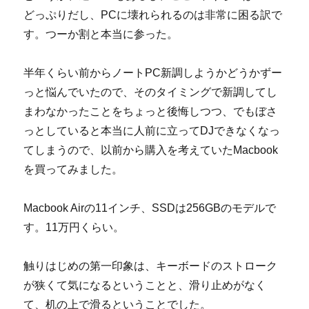
た
どっぷりだし、PCに壊れられるのは非常に困る訳で
と
い
す。つーか割と本当に参った。
う
話。
半年くらい前からノートPC新調しようかどうかずー
に
っと悩んでいたので、そのタイミングで新調してし
まわなかったことをちょっと後悔しつつ、でもぼさ
っとしていると本当に人前に立ってDJできなくなっ
てしまうので、以前から購入を考えていたMacbook
を買ってみました。
Macbook Airの11インチ、SSDは256GBのモデルで
す。11万円くらい。
触りはじめの第一印象は、キーボードのストローク
が狭くて気になるということと、滑り止めがなく
て、机の上で滑るということでした。