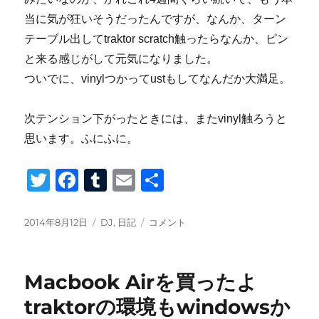
当に気が狂いそうだったんですが、なんか、ターン
テーブル出してtraktor scratch触ったらなんか、ピン
と来る感じがして元気になりました。
ついでに、vinylつかってustもしてなんだか大満足。
次テンション下がったときには、またvinyl触ろうと
思います。ふにふに。
T
F
T
E
共
wi
a
u
m
有
tt
c
m
ail
投
カ
な
2014年8月12日
DJ
,
日記
コメント
稿
テ
ん
er
e
bl
日:
ゴ
か
b
r
リ
ず
Macbook Airを買ったよ
ー
っ
o
と
traktorの環境もwindowsか
o
調