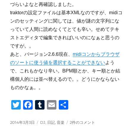
づらいよなと再確認しました。
traktorの設定ファイルは基本XMLなのですが、midiコ
ンのセッティングに関しては、値が謎の文字列にな
っていて人間に読めなくてとても辛い。せめてテキ
ストエディタで編集できればいいのになぁと思うの
ですが。。
あと、バージョン2.6.6現在、
midiコンからブラウザ
のソートに使う値を選択することができない
よう
で、これもかなり辛い。BPM順とか、キー順とか結
構個人的には並べ替えるので。。どうにかならない
ものかなぁ。。
T
F
T
E
共
wi
a
u
m
有
tt
c
m
ail
投
カ
LaunchPAD
2014年3月3日
DJ
,
日記
,
音楽
2件のコメント
稿
テ
S