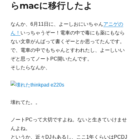
らmacに移行したよ
子
k
悪
か
っ
なんか、6月11日に、よーしおにいちゃん
アニゲの
た
ん！
いっちゃうぞー！電車の中で毒にも薬にもなら
け
ない文章がんばって書くぞーとか思ってたんです。
ど
レ
で、電車の中でもちゃんとすわれたし、よーしいい
コ
ぞと思ってノートPC開いたんです。
ー
そしたらなんか、
ド
で
DJ
し
た
ら
壊れてた。。
元
気
ノートPCって大切ですよね。ないと生きていけませ
に
な
んよね。
っ
というか、近々DJもあるし、ここ1年くらいはPCDJ