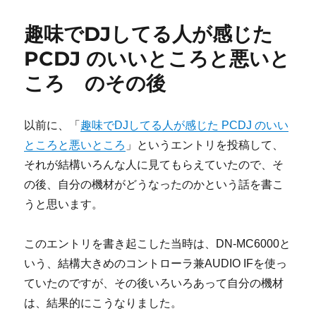
er
e
bl
日:
ゴ
を
b
r
リ
購
趣味でDJしてる人が感じた
ー
入
o
し
PCDJ のいいところと悪いと
o
て
ころ のその後
traktor
k
用
の
マ
以前に、「
趣味でDJしてる人が感じた PCDJ のいい
ッ
ところと悪いところ
」というエントリを投稿して、
ピ
それが結構いろんな人に見てもらえていたので、そ
ン
グ
の後、自分の機材がどうなったのかという話を書こ
を
うと思います。
作
っ
た
このエントリを書き起こした当時は、DN-MC6000と
(の
いう、結構大きめのコントローラ兼AUDIO IFを使っ
で
ていたのですが、その後いろいろあって自分の機材
設
定
は、結果的にこうなりました。
フ