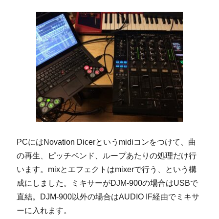
ァ
イ
ル
ば
ら
撒
い
て
み
る
か)
へ
の
PCにはNovation Dicerというmidiコンをつけて、曲
の再生、ピッチベンド、ループあたりの処理だけ行
います。mixとエフェクトはmixerで行う、という構
成にしました。ミキサーがDJM-900の場合はUSBで
直結。DJM-900以外の場合はAUDIO IF経由でミキサ
ーに入れます。