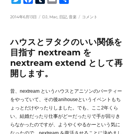
wi
a
u
m
有
tt
c
m
ail
投
カ
Macbook
2014年6月13日
DJ
,
Mac
,
日記
,
音楽
コメント
稿
テ
Air
er
e
bl
日:
ゴ
を
b
r
リ
買
ハウスとヲタクのいい関係を
ー
っ
o
た
目指す nextream を
o
よ
nextream extend として再
traktor
k
の
開します。
環
境
も
昔、nextream というハウスとアニソンのパーティー
windows
か
をやっていて、その後anihouseというイベントもち
ら
ょっとだけやったりしました。でも、ここ2年くら
mac
い、結婚だったり仕事がどーだったりで手が回りき
に
移
らなかったのですが、ようやくやるかーという気に
行
なったので、nextream を復活させることに決めまし