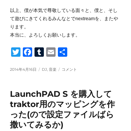
以上、僕が本気で尊敬している面々と、僕と、そし
て遊びにきてくれるみんなとでnextreamを、またや
ります。
本当に、よろしくお願いします。
T
F
T
E
共
wi
a
u
m
有
tt
c
m
ail
投
カ
ハ
2014年4月16日
DJ
,
音楽
コメント
稿
テ
ウ
er
e
bl
日:
ゴ
ス
b
r
リ
と
LaunchPAD S を購入して
ー
ヲ
o
タ
traktor用のマッピングを作
o
ク
った(ので設定ファイルばら
の
k
い
撒いてみるか)
い
関