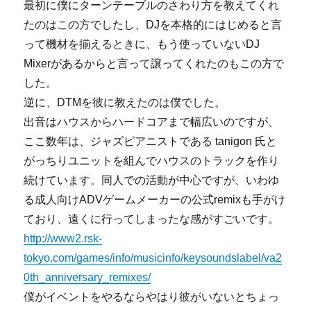
最初に僕にターンテーブルのさわり方を教えてくれ
たのはこの方でしたし、DJを本格的にはじめると言
って機材を揃えるときに、もう使っていないDJ
Mixerがあるからと言って譲ってくれたのもこの方で
した。
逆に、DTMを彼に教えたのは僕でした。
出音はハウスからハードコアまで幅広いのですが、
ここ数年は、ジャズピアニストである tanigon 氏と
がっちりユニットを組んでハウスのトラックを作り
続けています。同人での活動が中心ですが、いわゆ
る成人向けADVゲームメーカーの公式remixも手がけ
ており、遠くに行ってしまったな感がすごいです。
http://www2.rsk-
tokyo.com/games/info/musicinfo/keysoundslabel/va2
0th_anniversary_remixes/
僕がイベントをやるならやはり彼がいないとちょっ