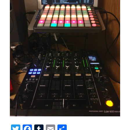
T
F
T
E
共