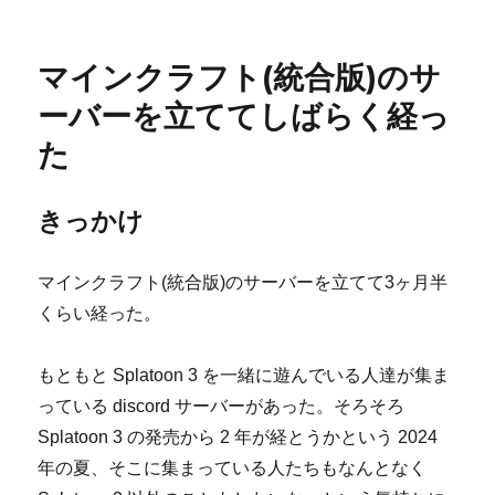
稿
テ
年
er
e
bl
日:
ゴ
が
b
r
リ
終
マインクラフト(統合版)のサ
ー
わ
o
る
ーバーを立ててしばらく経っ
o
に
た
k
きっかけ
マインクラフト(統合版)のサーバーを立てて3ヶ月半
くらい経った。
もともと Splatoon 3 を一緒に遊んでいる人達が集ま
っている discord サーバーがあった。そろそろ
Splatoon 3 の発売から 2 年が経とうかという 2024
年の夏、そこに集まっている人たちもなんとなく