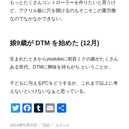
もっとたくさんコントローラーを作りたいと思うけ
ど、アクリル板に穴を開けるのもそこそこの重労働
なのでなかなかできない。
娘9歳が DTM を始めた (12月)
生まれたときからyoutubeに初音ミクの曲がたくさん
ある世代、DTMに興味を持ちがち ということか。
子どもに与えるPCをどうするか、これまで以上に考
えないといけないなぁと思っている。
T
F
T
E
共
wi
a
u
m
有
tt
c
m
ail
投
カ
2024
2024年12月31日
日記
コメント